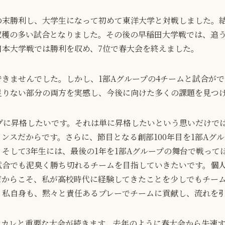
末勝利し、大学生になって初めて東洋大学と対戦しました。結果
収穫の多い試合となりました。その後の早稲田大学戦では、追
日本大学戦では勝利を収め、7位で春大会を終えました。
きませんでした。しかし、1部Aグループの4チームと試合が
足りない部分の両方を実感し、今後に向けた多くの課題を見つ
プに昇格したいです。それは単に昇格したいという思いだけでは
ンスだからです。さらに、節目となる創部100年目を1部Aグ
そして3年生には、最後の1年を1部Aグループの舞台で戦って
試合でも泥臭く勝ち切れるチームを目指していきたいです。個
からこそ、私が高校時代に経験してきたことを少しでもチームに
、私自身も、黙々と責任あるプレーでチームに貢献し、流れを
ンカレと重要な大会が続きます。去年のように春大会から失速